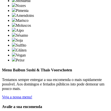
Mostarda
Nozes
Pimenta
Amendoins
Marisco
Moluscos
Aipo
Sésamo
Soja
Sulfito
Glúten
Vegan
Peixe
Menu Baibun Sushi & Thais Voorschoten
Tentamos sempre entregar a sua encomenda o mais rapidamente
possível. Aos domingos e feriados públicos isto pode demorar um
pouco mais.
Veja a nossa menu!
Avalie a sua encomenda