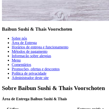
Baibun Sushi & Thais Voorschoten
Sobre nós
Área de Entrega
Horários de entrega e funcionamento
Métodos de pagamento
Informação sobre alergias
Menu
Comentários
Promoções, ofertas e descontos
Política de privacidade
Administrador deste site
Sobre Baibun Sushi & Thais Voorschoten
Área de Entrega Baibun Sushi & Thais