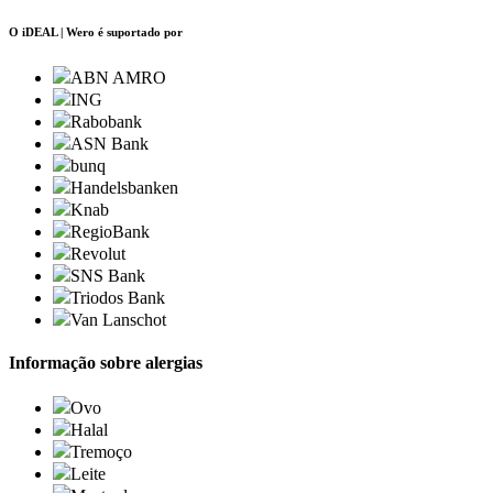
O iDEAL | Wero é suportado por
ABN AMRO
ING
Rabobank
ASN Bank
bunq
Handelsbanken
Knab
RegioBank
Revolut
SNS Bank
Triodos Bank
Van Lanschot
Informação sobre alergias
Ovo
Halal
Tremoço
Leite