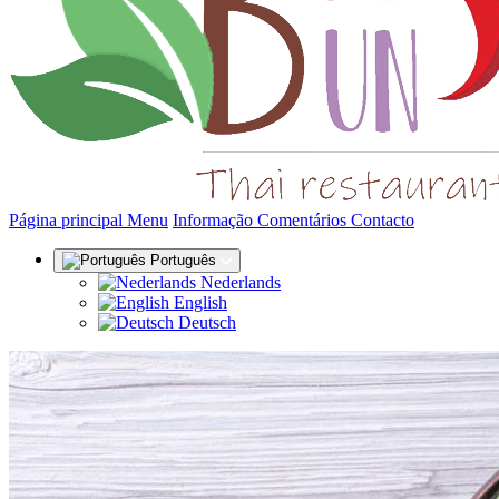
(actual)
Página principal
Menu
Informação
Comentários
Contacto
Português
Nederlands
English
Deutsch